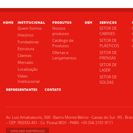
HOME
INSTITUCIONAL
PRODUTOS
OEM
SERVIÇOS
Quem Somos
Nossos
SETOR DE
produtos
CABINES
Histórico
Catálogo de
SETOR DE
Fundadores
Produtos
PLÁSTICOS
Estrutura
Ofertas e
SETOR DE
Clientes
Lançamentos
PRENSAS
Mercado
SETOR DE
Localização
LASER
Vídeo
SETOR DE
Institucional
SOLDAS
REPRESENTANTES
CONTATO
;
Av. Luiz Amalcaburio, 500 - Bairro Monte Bérico - Caxias do Sul - RS - Brasi
– CEP: 950332-451 - Cx. Postal 8031 - PABX: +55 (54) 2101-9111
CATÁLOGO ELETRÔNICO