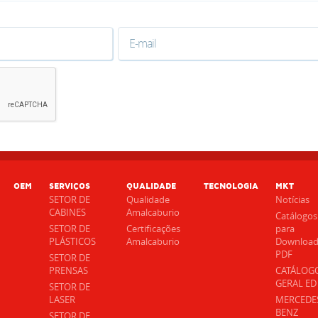
OEM
SERVIÇOS
QUALIDADE
TECNOLOGIA
MKT
SETOR DE
Qualidade
Notícias
CABINES
Amalcaburio
Catálogos
SETOR DE
Certificações
para
PLÁSTICOS
Amalcaburio
Downloa
PDF
SETOR DE
PRENSAS
CATÁLOG
GERAL ED
SETOR DE
LASER
MERCEDE
BENZ
SETOR DE