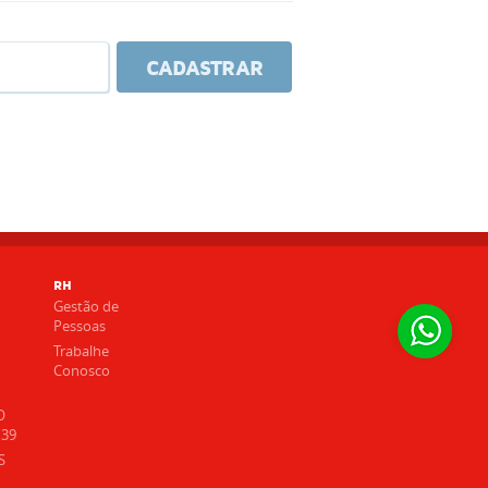
CADASTRAR
RH
Gestão de
Pessoas
Trabalhe
d
Conosco
O
 39
S