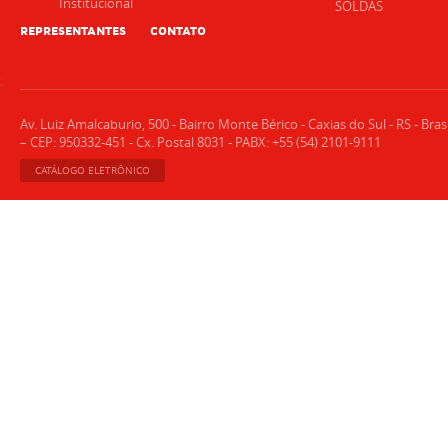
Institucional
SOLDAS
REPRESENTANTES
CONTATO
;
Av. Luiz Amalcaburio, 500 - Bairro Monte Bérico - Caxias do Sul - RS - Brasi
– CEP: 950332-451 - Cx. Postal 8031 - PABX: +55 (54) 2101-9111
CATÁLOGO ELETRÔNICO